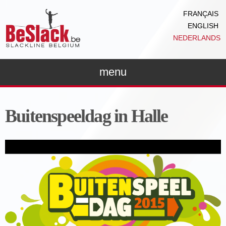
Overslaan
FRANÇAIS
en naar
ENGLISH
de inhoud
NEDERLANDS
gaan
menu
Buitenspeeldag in Halle