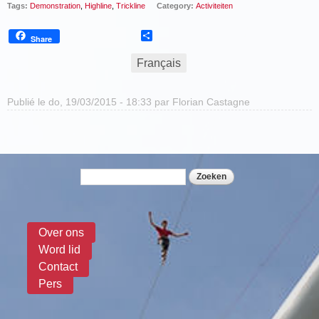
Tags:
Demonstration
,
Highline
,
Trickline
Category:
Activiteiten
Share
Share
Français
Publié le do, 19/03/2015 - 18:33 par
Florian Castagne
Zoeken
Zoekveld
Over ons
Word lid
Contact
Pers