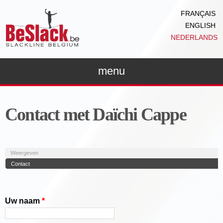
Overslaan
FRANÇAIS
en naar
ENGLISH
de inhoud
NEDERLANDS
gaan
menu
Contact met Daïchi Cappe
Primaire tabs
Weergeven
Contact
(actieve tabblad)
Uw naam
*