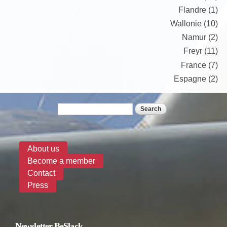
Flandre (1)
Wallonie (10)
Namur (2)
Freyr (11)
France (7)
Espagne (2)
Search
Search form
About us
Become a member
Contact
Press
Newsletter BeSlack