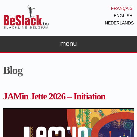
Aller au
FRANÇAIS
contenu
ENGLISH
principal
NEDERLANDS
menu
Blog
JAMin Jette 2026 – Initiation