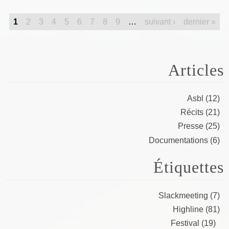
Pages
1
2
3
4
5
6
7
8
9
…
suivant ›
dernier »
Articles
Asbl (12)
Récits (21)
Presse (25)
Documentations (6)
Étiquettes
Slackmeeting (7)
Highline (81)
Festival (19)