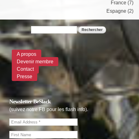
France (7)
Espagne (2)
Rechercher
Formulaire de recherche
A propos
Devenir membre
Contact
Presse
Newsletter BeSlack
(suivez notre FB pour les flash info).