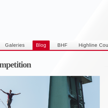
Aller au
contenu
principal
Galeries
Blog
BHF
Highline Co
mpetition