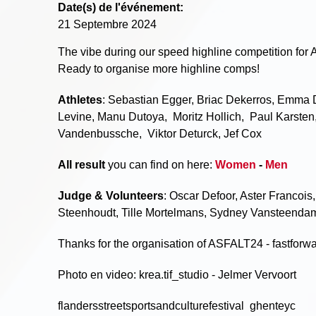
Date(s) de l'événement:
21 Septembre 2024
The vibe during our speed highline competition fo
Ready to organise more highline comps!
Athletes
: Sebastian Egger, Briac Dekerros, Emm
Levine, Manu Dutoya, Moritz Hollich, Paul Karsten,
Vandenbussche, Viktor Deturck, Jef Cox
All result
you can find on here:
Women
-
Men
Judge & Volunteers
: Oscar Defoor, Aster Francois
Steenhoudt, Tille Mortelmans, Sydney Vansteendam
Thanks for the organisation of ASFALT24 - fastforw
Photo en video: krea.tif_studio - Jelmer Vervoort
flandersstreetsportsandculturefestival ghenteyc