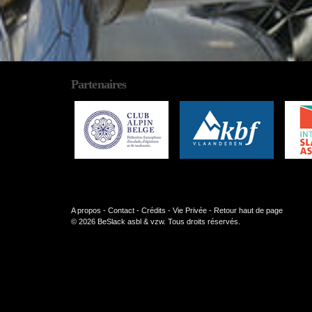
Partenaires
A propos
-
Contact
-
Crédits
-
Vie Privée
-
Retour haut de page
© 2026 BeSlack asbl & vzw. Tous droits réservés.