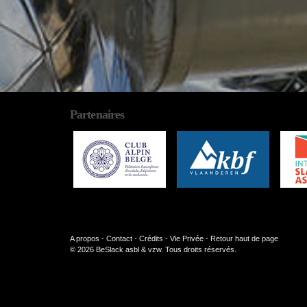
Partenaires
A propos
-
Contact
-
Crédits
-
Vie Privée
-
Retour haut de page
© 2026 BeSlack asbl & vzw. Tous droits réservés.