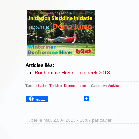
Articles liés:
Bonhomme Hiver Linkebeek 2018
Tags:
Initiation
,
Trickline
,
Demonstration
Category:
Activités
Share
Share
Publié le mar, 23/04/2019 - 10:07 par
xavier