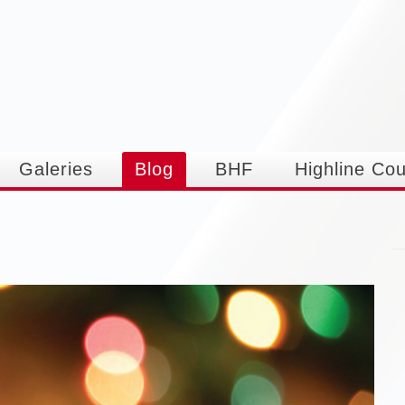
Aller au
contenu
principal
Galeries
Blog
BHF
Highline Co