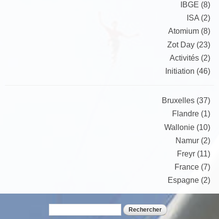
IBGE (8)
ISA (2)
Atomium (8)
Zot Day (23)
Activités (2)
Initiation (46)
Bruxelles (37)
Flandre (1)
Wallonie (10)
Namur (2)
Freyr (11)
France (7)
Espagne (2)
Rechercher
Formulaire de recherche