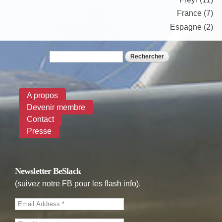
France (7)
Espagne (2)
Rechercher
Formulaire de recherche
A propos
Devenir membre
Contact
Presse
Newsletter BeSlack
(suivez notre FB pour les flash info).