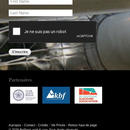
Partenaires
A propos
-
Contact
-
Crédits
-
Vie Privée
-
Retour haut de page
© 2026 BeSlack asbl & vzw. Tous droits réservés.