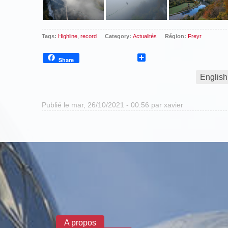
Tags:
Highline
,
record
Category:
Actualités
Région:
Freyr
Share
Share
English
Publié le mar, 26/10/2021 - 00:56 par
xavier
Formulaire de recherche
A propos