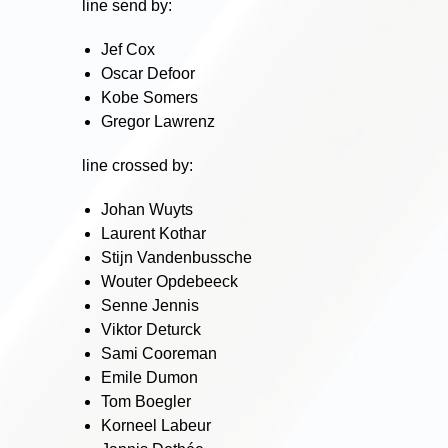
line send by:
Jef Cox
Oscar Defoor
Kobe Somers
Gregor Lawrenz
line crossed by:
Johan Wuyts
Laurent Kothar
Stijn Vandenbussche
Wouter Opdebeeck
Senne Jennis
Viktor Deturck
Sami Cooreman
Emile Dumon
Tom Boegler
Korneel Labeur