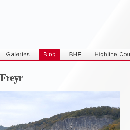
Aller au
contenu
principal
Galeries
Blog
BHF
Highline Co
 Freyr