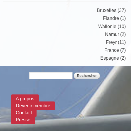
Bruxelles (37)
Flandre (1)
Wallonie (10)
Namur (2)
Freyr (11)
France (7)
Espagne (2)
Rechercher
Formulaire de recherche
A propos
Devenir membre
Contact
Presse