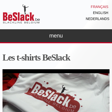
Aller au
FRANÇAIS
contenu
ENGLISH
principal
NEDERLANDS
menu
Les t-shirts BeSlack