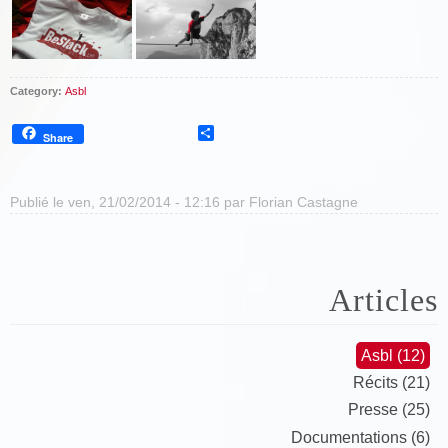
Category:
Asbl
Share
Share
Publié le ven, 21/02/2014 - 12:16 par
Florian Castagne
Articles
Asbl (12)
Récits (21)
Presse (25)
Documentations (6)