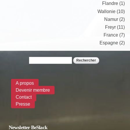
Flandre (1)
Wallonie (10)
Namur (2)
Freyr (11)
France (7)
Espagne (2)
Rechercher
Formulaire de recherche
A propos
Devenir membre
Contact
Presse
Newsletter BeSlack