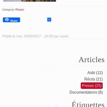
Category:
Presse
Share
Share
Publié le mer, 20/09/2017 - 14:05 par
xavier
Articles
Asbl (12)
Récits (21)
Presse (25)
Documentations (6)
Étiquettes