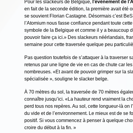
Pour les slackeurs de Belgique,
l’événement de l
en fait de la seconde édition, la première avait été 
se souvient Florian Castagne. Désormais c’est BeSl
l’Atomium nous fasse confiance pendant toute cette
symbole de la Belgique et comme il y a beaucoup de
pouvoir faire ça ici.» Des slackeurs néérlandais, fr
semaine pour cette traversée quelque peu particuliè
Pas question toutefois de s’attaquer à la traverser 
retenus par une ligne de vie en cas de chute car le
nombreuses. «Et avant de pouvoir grimper sur la slac
spécialisée », souligne le slacker belge.
À 70 mètres du sol, la traversée de 70 mètres égalem
connaître jusqu’ici. «La hauteur rend vraiment la c
perd tous nos repères. Au sol, cette longueur-là on l’a
du vide et de l’environnement. Le mieux est de se foc
positif. Si vous commencez à penser à quelque chose q
croire du début à la fin. »