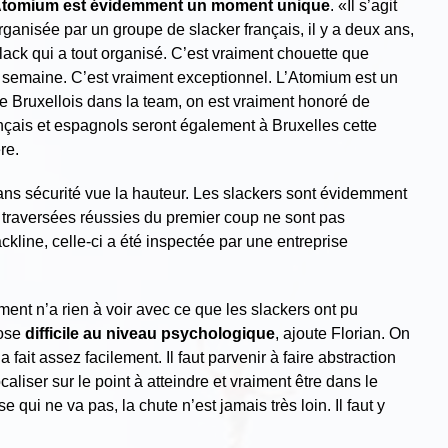
’Atomium est évidemment un moment unique
. «Il s’agit
organisée par un groupe de slacker français, il y a deux ans,
ack qui a tout organisé. C’est vraiment chouette que
 semaine. C’est vraiment exceptionnel. L’Atomium est un
 Bruxellois dans la team, on est vraiment honoré de
ançais et espagnols seront également à Bruxelles cette
re.
sans sécurité vue la hauteur. Les slackers sont évidemment
s traversées réussies du premier coup ne sont pas
kline, celle-ci a été inspectée par une entreprise
ent n’a rien à voir avec ce que les slackers ont pu
hose
difficile au niveau psychologique
, ajoute Florian. On
 fait assez facilement. Il faut parvenir à faire abstraction
aliser sur le point à atteindre et vraiment être dans le
ui ne va pas, la chute n’est jamais très loin. Il faut y