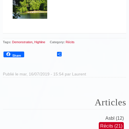
Tags:
Demonstration
,
Highline
Category:
Récits
Share
Share
Publié le mar, 16/07/2019 - 15:54 par
Laurent
Articles
Asbl (12)
Récits (21)