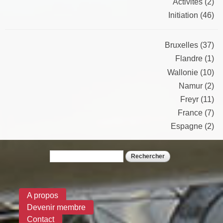
Activités (2)
Initiation (46)
Bruxelles (37)
Flandre (1)
Wallonie (10)
Namur (2)
Freyr (11)
France (7)
Espagne (2)
Rechercher
Formulaire de recherche
A propos
Devenir membre
Contact