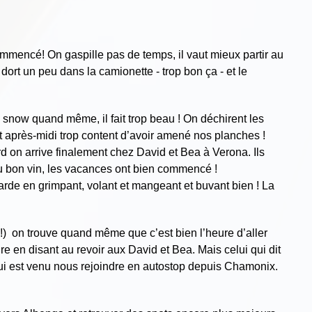
ommencé! On gaspille pas de temps, il vaut mieux partir au
dort un peu dans la camionette - trop bon ça - et le
 snow quand même, il fait trop beau ! On déchirent les
t après-midi trop content d’avoir amené nos planches !
d on arrive finalement chez David et Bea à Verona. Ils
u bon vin, les vacances ont bien commencé !
arde en grimpant, volant et mangeant et buvant bien ! La
 !) on trouve quand même que c’est bien l’heure d’aller
e en disant au revoir aux David et Bea. Mais celui qui dit
c qui est venu nous rejoindre en autostop depuis Chamonix.