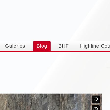
Aller au
contenu
principal
Galeries
Blog
BHF
Highline Co