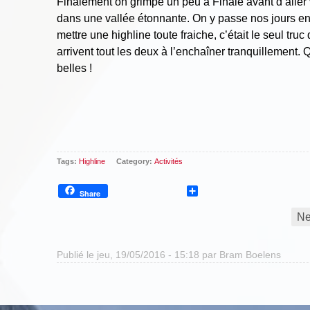
Finalement on grimpe un peu à Finale avant d’aller
dans une vallée étonnante. On y passe nos jours e
mettre une highline toute fraiche, c’était le seul tru
arrivent tout les deux à l’enchaîner tranquillement.
belles !
Tags:
Highline
Category:
Activités
Share
Share
Ne
Publié le jeu, 19/05/2016 - 15:18 par
Bram Boelens