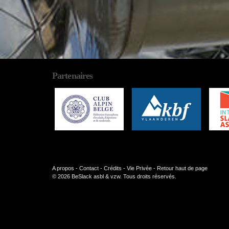
Partenaires
A propos
-
Contact
-
Crédits
-
Vie Privée
-
Retour haut de page
© 2026 BeSlack asbl & vzw. Tous droits réservés.