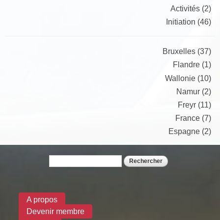
Activités (2)
Initiation (46)
Bruxelles (37)
Flandre (1)
Wallonie (10)
Namur (2)
Freyr (11)
France (7)
Espagne (2)
Rechercher
Formulaire de recherche
A propos
Devenir membre