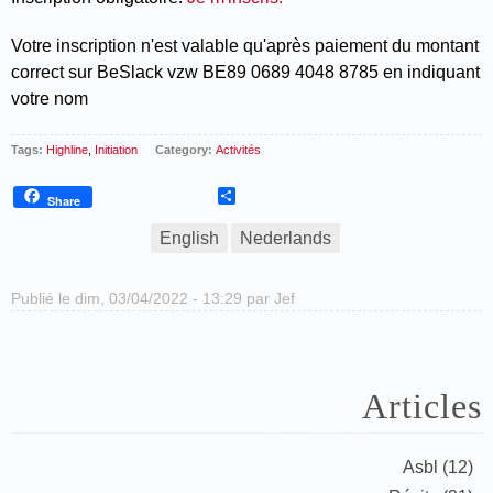
Votre inscription n'est valable qu'après paiement du montant
correct sur BeSlack vzw BE89 0689 4048 8785 en indiquant
votre nom
Tags:
Highline
,
Initiation
Category:
Activités
Share
Share
English
Nederlands
Publié le dim, 03/04/2022 - 13:29 par
Jef
Articles
Asbl (12)