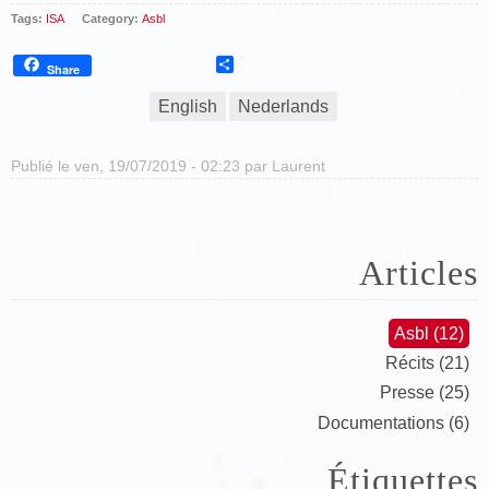
Tags:
ISA
Category:
Asbl
Share
Share
English
Nederlands
Publié le ven, 19/07/2019 - 02:23 par
Laurent
Articles
Asbl (12)
Récits (21)
Presse (25)
Documentations (6)
Étiquettes