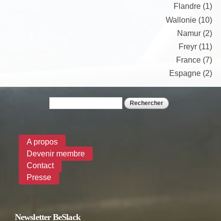
Flandre (1)
Wallonie (10)
Namur (2)
Freyr (11)
France (7)
Espagne (2)
Rechercher
Formulaire de recherche
A propos
Devenir membre
Contact
Presse
Newsletter BeSlack